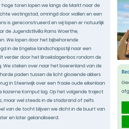
 hoge toren lopen we langs de Markt naar de
chte vestingstad, omringd door wallen en een
ns is gereconstrueerd en wij lopen er natuurlijk
r de Jugendstilvilla Rams Woerthe,
n. We lopen door het bijbehorende
egd in de Engelse landschapsstijl naar een
elt verder door het Broekslagenbos rondom de
g. We steken over naar het boerenland van de
Rec
arde paden tussen de licht glooiende akkers
Gee
ug in Steenwijk over een fraaie oude eikenlaan
af
 kazerne Kornput lag. Op het volgende traject
, maar wel steeds in de stadsrand of zelfs
el van de tocht blijven we dicht in de buurt van
ter en later gekanaliseerd.