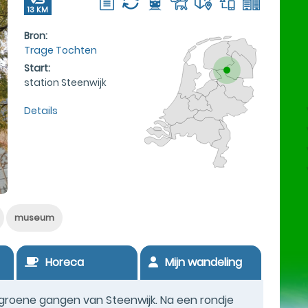
13 KM
Bron:
Trage Tochten
Start:
station Steenwijk
Details
museum
Horeca
Mijn wandeling
roene gangen van Steenwijk. Na een rondje