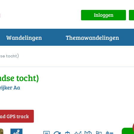
Inloggen
Wandelingen
Themawandelingen
dse tocht)
adse tocht)
ijker Aa
ad GPS track