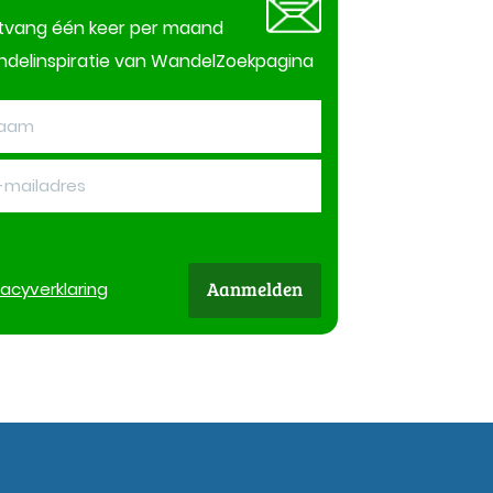
tvang één keer per maand
delinspiratie van WandelZoekpagina
Aanmelden
vacy
verklaring