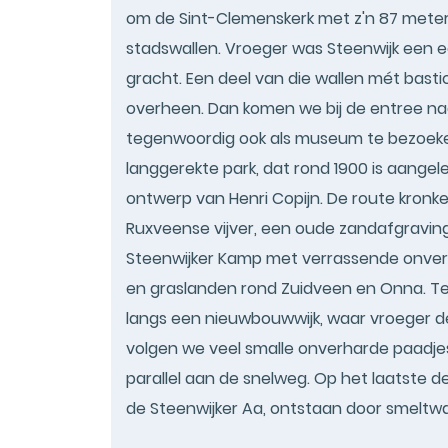
om de Sint-Clemenskerk met z'n 87 meter
stadswallen. Vroeger was Steenwijk een e
gracht. Een deel van die wallen mét bastio
overheen. Dan komen we bij de entree naa
tegenwoordig ook als museum te bezoeke
langgerekte park, dat rond 1900 is aangel
ontwerp van Henri Copijn. De route kronk
Ruxveense vijver, een oude zandafgravin
Steenwijker Kamp met verrassende onverh
en graslanden rond Zuidveen en Onna. Ter
langs een nieuwbouwwijk, waar vroeger de
volgen we veel smalle onverharde paadjes
parallel aan de snelweg. Op het laatste de
de Steenwijker Aa, ontstaan door smeltwa