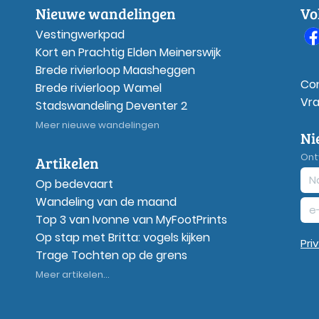
Nieuwe wandelingen
Vo
Vestingwerkpad
Kort en Prachtig Elden Meinerswijk
Brede rivierloop Maasheggen
Co
Brede rivierloop Wamel
Vr
Stadswandeling Deventer 2
Meer nieuwe wandelingen
Ni
Ont
Artikelen
Op bedevaart
Wandeling van de maand
Top 3 van Ivonne van MyFootPrints
Op stap met Britta: vogels kijken
Pri
Trage Tochten op de grens
Meer artikelen...