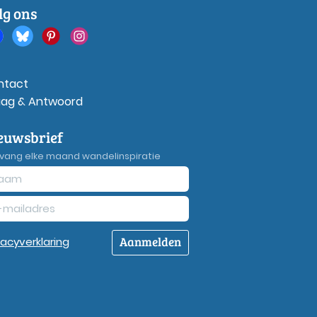
lg ons
ntact
aag & Antwoord
euwsbrief
vang elke maand wandelinspiratie
Aanmelden
vacy
verklaring