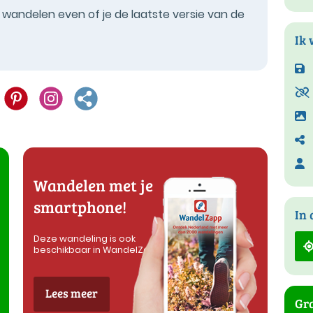
t wandelen even of je de laatste versie van de
Ik 
Wandelen met je
smartphone!
In 
Deze wandeling is ook
beschikbaar in WandelZapp
Lees meer
Gra