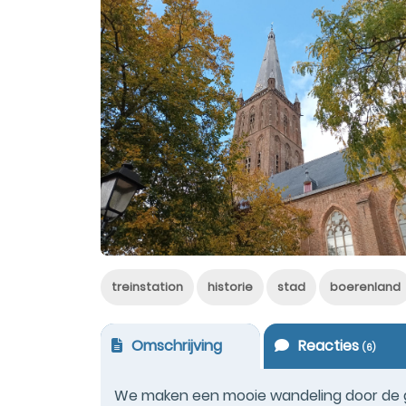
treinstation
historie
stad
boerenland
Omschrijving
Reacties
(
6
)
We maken een mooie wandeling door de g