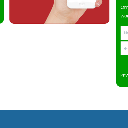
On
wan
Pri