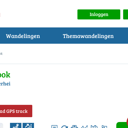
Inloggen
Wandelingen
Themawandelingen
ok
ook
rhei
ad GPS track