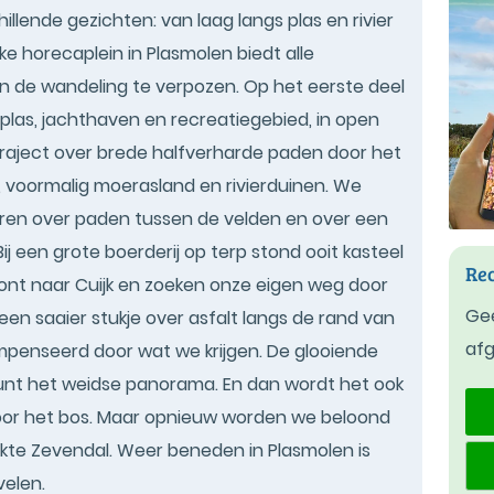
llende gezichten: van laag langs plas en rivier
ke horecaplein in Plasmolen biedt alle
n de wandeling te verpozen. Op het eerste deel
las, jachthaven en recreatiegebied, in open
traject over brede halfverharde paden door het
 voormalig moerasland en rivierduinen. We
geren over paden tussen de velden en over een
 Bij een grote boerderij op terp stond ooit kasteel
Rec
ont naar Cuijk en zoeken onze eigen weg door
Gee
en saaier stukje over asfalt langs de rand van
af
penseerd door wat we krijgen. De glooiende
epunt het weidse panorama. En dan wordt het ook
door het bos. Maar opnieuw worden we beloond
kte Zevendal. Weer beneden in Plasmolen is
elen.