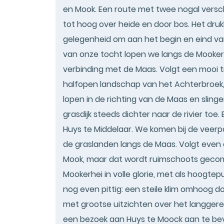
en Mook. Een route met twee nogal verschi
tot hoog over heide en door bos. Het druk
gelegenheid om aan het begin en eind va
van onze tocht lopen we langs de Mookerp
verbinding met de Maas. Volgt een mooi 
halfopen landschap van het Achterbroek,
lopen in de richting van de Maas en slin
grasdijk steeds dichter naar de rivier toe.
Huys te Middelaar. We komen bij de veerp
de graslanden langs de Maas. Volgt even e
Mook, maar dat wordt ruimschoots gecom
Mookerhei in volle glorie, met als hoogt
nog even pittig: een steile klim omhoog 
met grootse uitzichten over het langgere
een bezoek aan Huys te Moock aan te bev