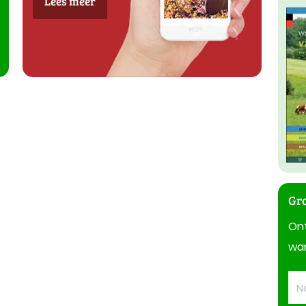
Lees meer
Gra
On
wan