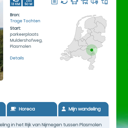
13 KM
50 M
Bron:
Trage Tochten
Start:
parkeerplaats
Muldershofweg,
Plasmolen
Details
Horeca
Mijn wandeling
ng in het Rijk van Nijmegen tussen Plasmolen