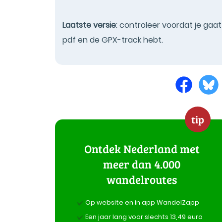
Laatste versie
: controleer voordat je gaa
pdf en de GPX-track hebt.
tip
Ontdek Nederland met
meer dan 4.000
wandelroutes
Op website en in app WandelZapp
Een jaar lang voor slechts 13,49 euro