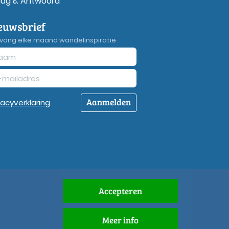
aag & Antwoord
euwsbrief
vang elke maand wandelinspiratie
Aanmelden
vacy
verklaring
Accepteren
Meer info