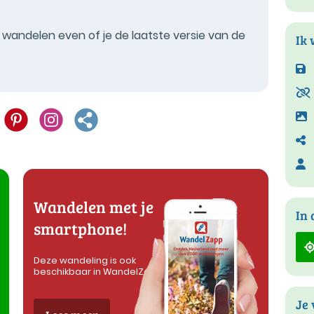
t wandelen even of je de laatste versie van de
Ik 
Wandelen met je
In 
smartphone!
Deze wandeling is ook
beschikbaar in WandelZapp
Je 