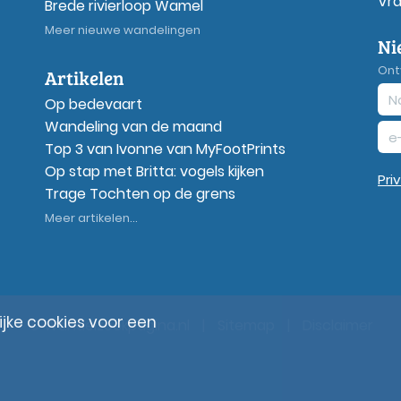
Vr
Brede rivierloop Wamel
Meer nieuwe wandelingen
Ni
Ont
Artikelen
Op bedevaart
Wandeling van de maand
Top 3 van Ivonne van MyFootPrints
Op stap met Britta: vogels kijken
Pri
Trage Tochten op de grens
Meer artikelen...
ke cookies voor een
© Wandelzoekpagina.nl
|
Sitemap
|
Disclaimer