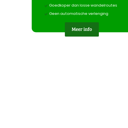
Goedkoper dan losse wandelroutes
Geen automatische verlenging
Meer info