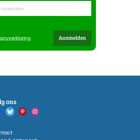
Aanmelden
vacy
verklaring
lg ons
ntact