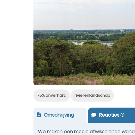
75% onverhard
rivierenlandschap
Omschrijving
Reacties
(
8
)
We maken een mooie afwisselende wandeli