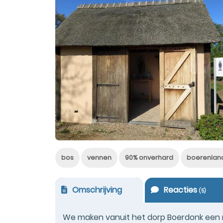
bos
vennen
90% onverhard
boerenlan
Omschrijving
Reacties
(
5
)
We maken vanuit het dorp Boerdonk een m