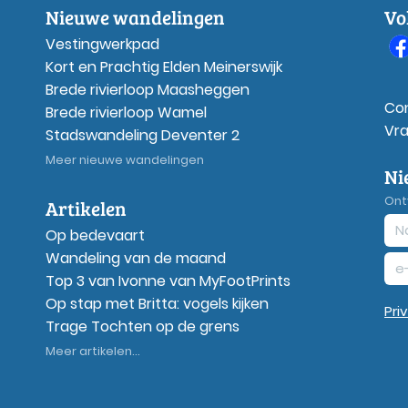
Nieuwe wandelingen
Vo
Vestingwerkpad
Kort en Prachtig Elden Meinerswijk
Brede rivierloop Maasheggen
Co
Brede rivierloop Wamel
Vr
Stadswandeling Deventer 2
Meer nieuwe wandelingen
Ni
Ont
Artikelen
Op bedevaart
Wandeling van de maand
Top 3 van Ivonne van MyFootPrints
Op stap met Britta: vogels kijken
Pri
Trage Tochten op de grens
Meer artikelen...