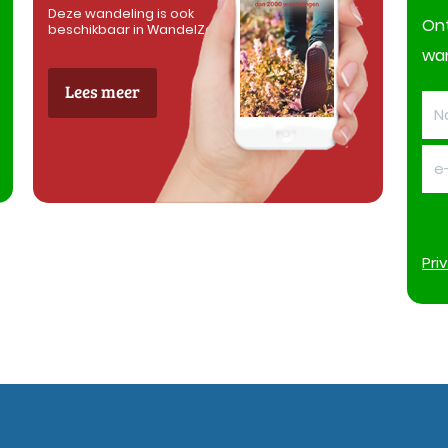
Deze wandeling is ook
On
beschikbaar in WandelZapp
wan
Lees meer
Pri