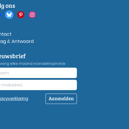
lg ons
ntact
aag & Antwoord
euwsbrief
vang elke maand wandelinspiratie
Aanmelden
vacy
verklaring