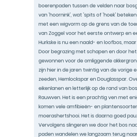
boerenpaden tussen de velden naar bosge
van 'hoornink', wat 'spits of 'hoek' beteke
met een wigvorm op de grens van de toe
van Zoggel voor het eerste ontwerp en ee
Hurkske is nu een naald- en loofbos, maa
Door begrazing met schapen en door het
gewonnen voor de omliggende akkergron
zijn hier in de jaren twintig van de vori
zeeden, Hemlockspar en Douglasspar. Ov
eikenlanen en letterlijk op de rand van 
Rauwven. Het is een prachtig ven met enig
komen vele amfibieën- en plantensoorten
moerashertshooi. Het is daarna goed pauz
Vervolgens slingeren we door het bos na
paden wandelen we langzaam terug naar 