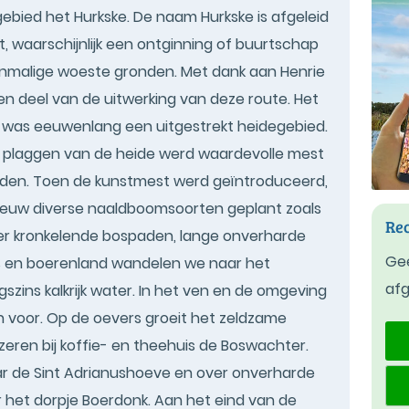
bied het Hurkske. De naam Hurkske is afgeleid
nt, waarschijnlijk een ontginning of buurtschap
nmalige woeste gronden. Met dank aan Henrie
n deel van de uitwerking van deze route. Het
r was eeuwenlang een uitgestrekt heidegebied.
 plaggen van de heide werd waardevolle mest
den. Toen de kunstmest werd geïntroduceerd,
ge eeuw diverse naaldboomsoorten geplant zoals
Rec
er kronkelende bospaden, lange onverharde
Gee
bos en boerenland wandelen we naar het
af
szins kalkrijk water. In het ven en de omgeving
 voor. Op de oevers groeit het zeldzame
eren bij koffie- en theehuis de Boswachter.
ar de Sint Adrianushoeve en over onverharde
het dorpje Boerdonk. Aan het eind van de