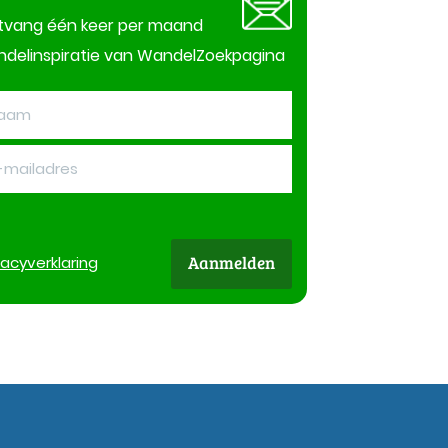
tvang één keer per maand
delinspiratie van WandelZoekpagina
Aanmelden
vacy
verklaring