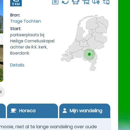
11 KM
Bron:
Trage Tochten
Start:
parkeerplaats bij
Heilige Corneliuskapel
achter de R.K. kerk,
Boerdonk
Details
d
Horeca
Mijn wandeling
ooie, niet al te lange wandeling over oude