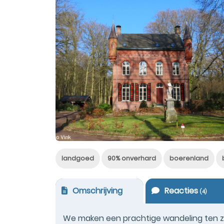
landgoed
90% onverhard
boerenland
Omschrijving
Reacties
(
4
)
We maken een prachtige wandeling ten zu