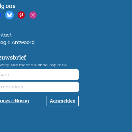
lg ons
ntact
aag & Antwoord
euwsbrief
vang elke maand wandelinspiratie
Aanmelden
vacy
verklaring