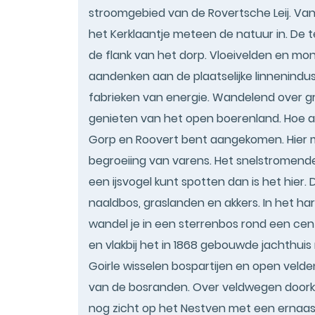
stroomgebied van de Rovertsche Leij. Van
het Kerklaantje meteen de natuur in. De
de flank van het dorp. Vloeivelden en m
aandenken aan de plaatselijke linnenindu
fabrieken van energie. Wandelend over gr
genieten van het open boerenland. Hoe a
Gorp en Roovert bent aangekomen. Hier m
begroeiing van varens. Het snelstromende 
een ijsvogel kunt spotten dan is het hier
naaldbos, graslanden en akkers. In het ha
wandel je in een sterrenbos rond een cent
en vlakbij het in 1868 gebouwde jachthuis m
Goirle wisselen bospartijen en open veld
van de bosranden. Over veldwegen doorkr
nog zicht op het Nestven met een ernaas