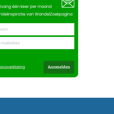
tvang één keer per maand
delinspiratie van WandelZoekpagina
Aanmelden
vacy
verklaring