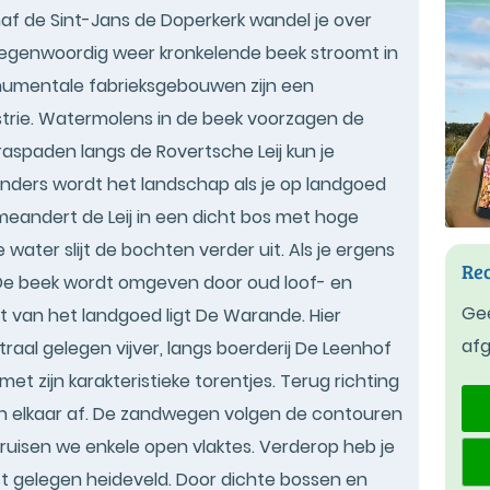
af de Sint-Jans de Doperkerk wandel je over
 tegenwoordig weer kronkelende beek stroomt in
onumentale fabrieksgebouwen zijn een
strie. Watermolens in de beek voorzagen de
aspaden langs de Rovertsche Leij kun je
nders wordt het landschap als je op landgoed
eandert de Leij in een dicht bos met hoge
water slijt de bochten verder uit. Als je ergens
Rec
. De beek wordt omgeven door oud loof- en
Gee
rt van het landgoed ligt De Warande. Hier
af
raal gelegen vijver, langs boerderij De Leenhof
et zijn karakteristieke torentjes. Terug richting
en elkaar af. De zandwegen volgen de contouren
uisen we enkele open vlaktes. Verderop heb je
t gelegen heideveld. Door dichte bossen en