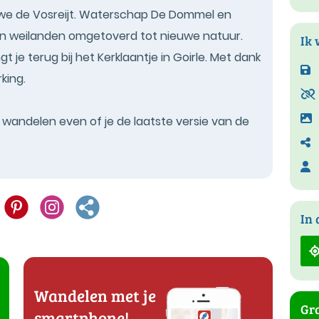
n we de Vosreijt. Waterschap De Dommel en
en weilanden omgetoverd tot nieuwe natuur.
Ik 
ngt je terug bij het Kerklaantje in Goirle. Met dank
king.
t wandelen even of je de laatste versie van de
In 
Wandelen met je
Gra
smartphone!