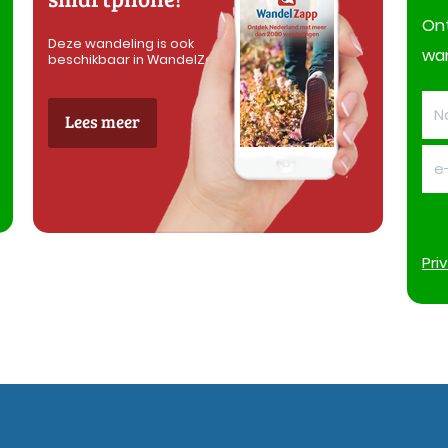
On
Deze wandeling is ook
wan
beschikbaar in WandelZapp
Lees meer
Pri