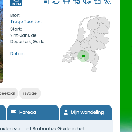
16 KM
Bron:
Trage Tochten
Start:
Sint-Jans de
Doperkerk, Goirle
Details
beekdal
ijsvogel
Horeca
Mijn wandeling
iden van het Brabantse Goirle in het