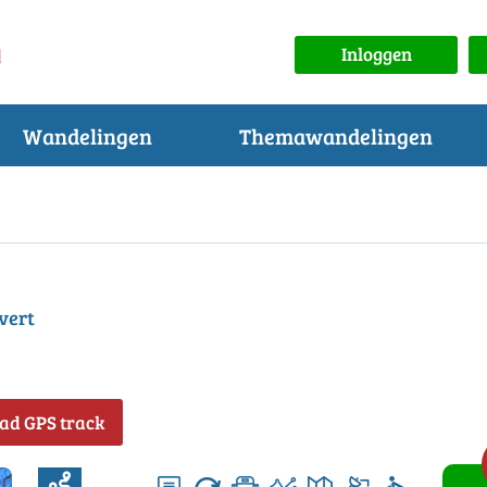
Inloggen
Wandelingen
Themawandelingen
vert
ad GPS track