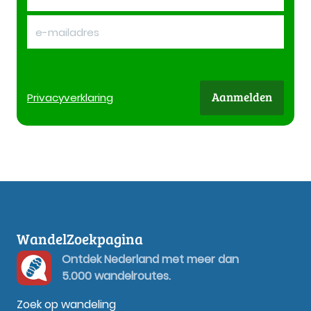
Aanmelden
Privacy
verklaring
WandelZoekpagina
Ontdek Nederland met meer dan
5.000 wandelroutes.
Zoek op wandeling