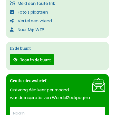
Meld een foute link
Foto's plaatsen
Vertel een vriend
Naar MijnWZP
In de buurt
Toon in de buurt
Gratis nieuwsbrief
Ontvang één keer per maand
wandelinspiratie van WandelZoekpagina