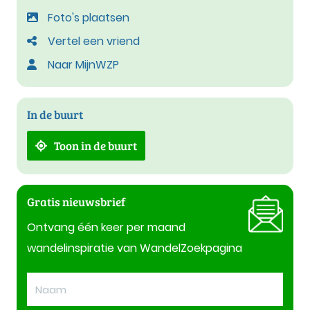
Foto's plaatsen
Vertel een vriend
Naar MijnWZP
In de buurt
Toon in de buurt
Gratis nieuwsbrief
Ontvang één keer per maand
wandelinspiratie van WandelZoekpagina