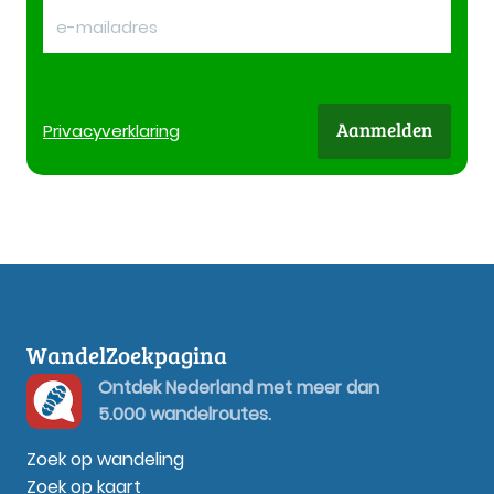
Aanmelden
Privacy
verklaring
WandelZoekpagina
Ontdek Nederland met meer dan
5.000 wandelroutes.
Zoek op wandeling
Zoek op kaart