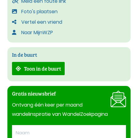
Meld een foute link
Foto's plaatsen
Vertel een vriend
Naar MijnWZP
In de buurt
Toon in de buurt
Gratis nieuwsbrief
Ontvang één keer per maand
wandelinspiratie van WandelZoekpagina