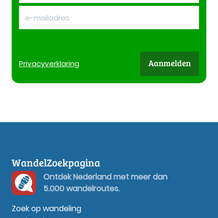
Aanmelden
Privacy
verklaring
WandelZoekpagina
Ontdek Nederland met meer dan
5.000 wandelroutes.
Zoek op wandeling