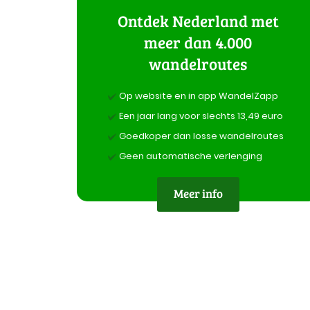
Ontdek Nederland met
meer dan 4.000
wandelroutes
Op website en in app WandelZapp
Een jaar lang voor slechts 13,49 euro
Goedkoper dan losse wandelroutes
Geen automatische verlenging
Meer info