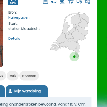
5 KM
Bron:
Naberpaden
Start:
station Maastricht
Details
as
kerk
museum
Mijn wandeling
telling ononderbroken bewoond. Vanaf 10 v. Chr.