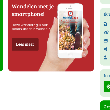
Wandelen met je
smartphone!
Ik 
Deze wandeling is ook
beschikbaar in WandelZapp
Lees meer
In 
Gra