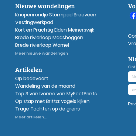
Nieuwe wandelingen
Vo
Knopenrondje Stormpad Breeveen
Vestingwerkpad
Kort en Prachtig Elden Meinerswijk
Co
Brede rivierloop Maasheggen
Vr
Brede rivierloop Wamel
Meer nieuwe wandelingen
Ni
Ont
Artikelen
Op bedevaart
Wandeling van de maand
Top 3 van Ivonne van MyFootPrints
Op stap met Britta: vogels kijken
Pri
Trage Tochten op de grens
Meer artikelen...