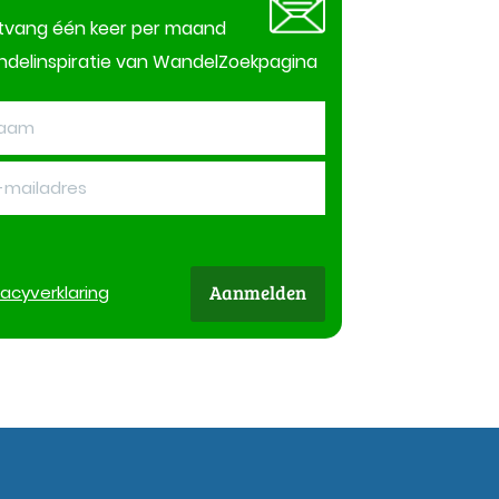
tvang één keer per maand
delinspiratie van WandelZoekpagina
Aanmelden
vacy
verklaring