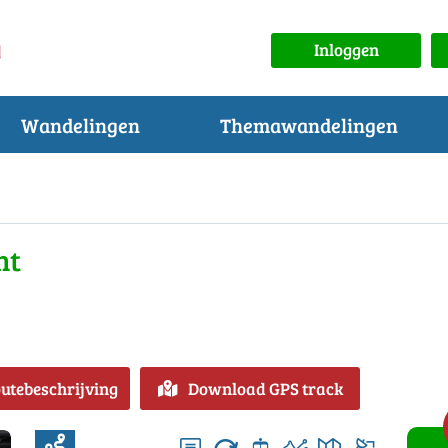
Inloggen
Wandelingen
Themawandelingen
ht
outebeschrijving
Download GPS track