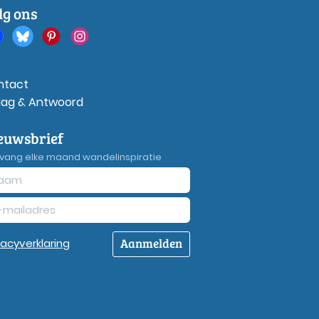
lg ons
ntact
aag & Antwoord
euwsbrief
vang elke maand wandelinspiratie
Aanmelden
vacy
verklaring