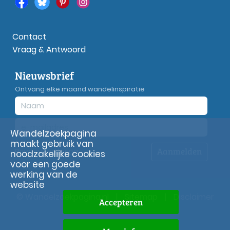
Contact
Vraag & Antwoord
Nieuwsbrief
Ontvang elke maand wandelinspiratie
Wandelzoekpagina
maakt gebruik van
Aanmelden
Privacy
verklaring
noodzakelijke cookies
voor een goede
werking van de
website
© Wandelzoekpagina.nl
|
Sitemap
|
Disclaimer
Accepteren