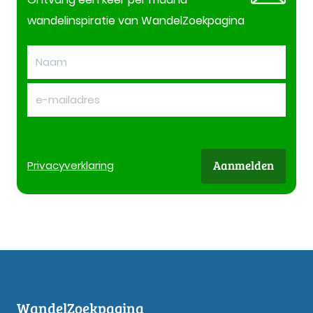
wandelinspiratie van WandelZoekpagina
Aanmelden
Privacy
verklaring
WandelZoekpagina