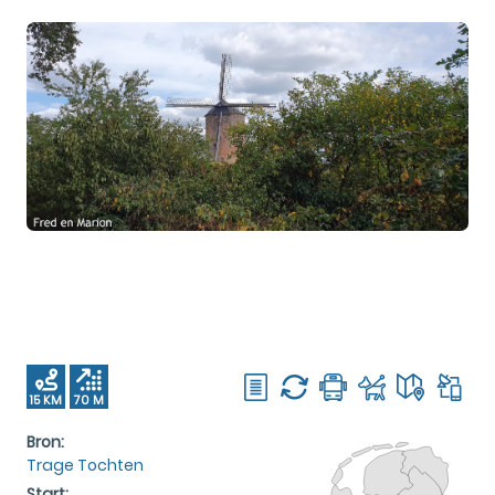
15 KM
70 M
Bron:
Trage Tochten
Start: