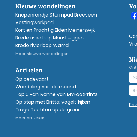
Nieuwe wandelingen
Vo
Knopenrondje Stormpad Breeveen
Vestingwerkpad
Kort en Prachtig Elden Meinerswijk
Co
Brede rivierloop Maasheggen
Vr
Brede rivierloop Wamel
Meer nieuwe wandelingen
Ni
Ont
Artikelen
Op bedevaart
Wandeling van de maand
Top 3 van Ivonne van MyFootPrints
Op stap met Britta: vogels kijken
Pri
Trage Tochten op de grens
Meer artikelen...