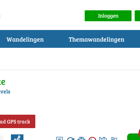
Inloggen
Wandelingen
Themawandelingen
te
vels
ad GPS track