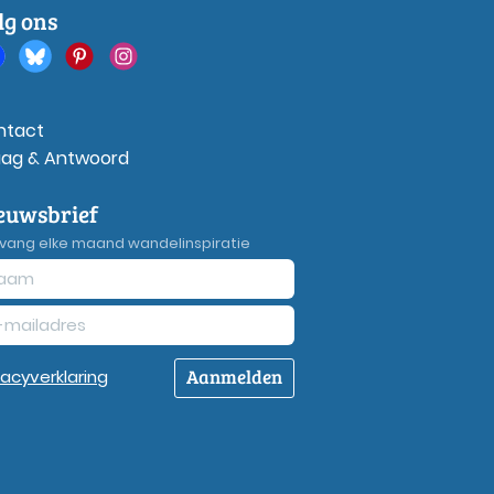
lg ons
ntact
aag & Antwoord
euwsbrief
vang elke maand wandelinspiratie
Aanmelden
vacy
verklaring