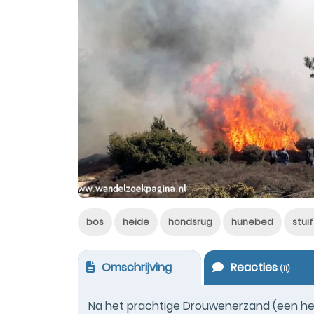
bos
heide
hondsrug
hunebed
stui
Omschrijving
Reacties
(
11
)
Na het prachtige Drouwenerzand (een hei