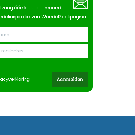
tvang één keer per maand
delinspiratie van WandelZoekpagina
Aanmelden
vacy
verklaring