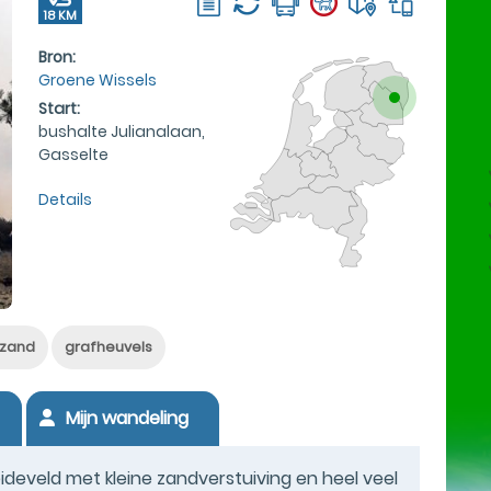
18 KM
Bron:
Groene Wissels
Start:
bushalte Julianalaan,
Gasselte
Details
fzand
grafheuvels
Mijn wandeling
develd met kleine zandverstuiving en heel veel