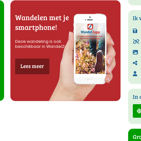
Wandelen met je
Ik 
smartphone!
Deze wandeling is ook
beschikbaar in WandelZapp
Lees meer
In 
Gra