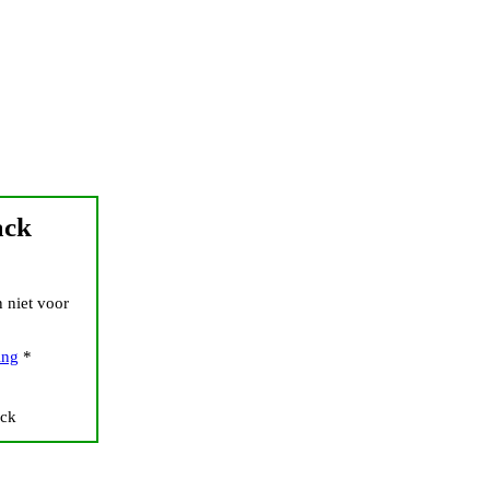
ack
 niet voor
ing
*
ack