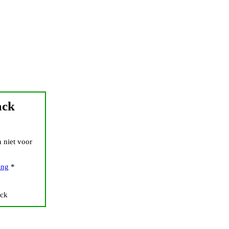
ack
 niet voor
ing
*
ack