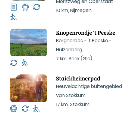
Moritzweg en Oberstadt
10 km
,
Nijmegen
Knopenrondje 't Peeske
Bergherbos - 't Peeske -
Hulzenberg
7 km
,
Beek (Gld)
Staickheimerpad
Heuvelachtige buitengebied
van Stokkum
17 km
,
Stokkum