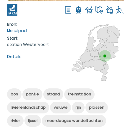
19 KM
Bron:
IJsselpad
Start:
station Westervoort
Details
bos
pontje
strand
treinstation
rivierenlandschap
veluwe
rijn
plassen
rivier
ijssel
meerdaagse wandeltochten