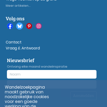
Meer artikelen...
Volg ons
Contact
Vraag & Antwoord
Nieuwsbrief
Ontvang elke maand wandelinspiratie
Wandelzoekpagina
maakt gebruik van
Aanmelden
Privacy
verklaring
noodzakelijke cookies
voor een goede
werking van de