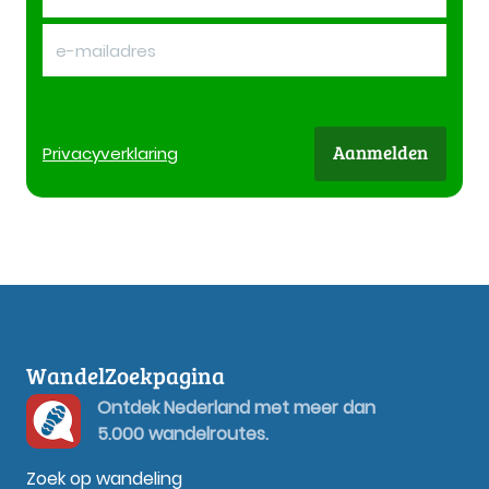
Aanmelden
Privacy
verklaring
WandelZoekpagina
Ontdek Nederland met meer dan
5.000 wandelroutes.
Zoek op wandeling