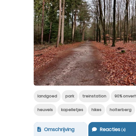
landgoed
park
treinstation
90% onver
heuvels
kapelletjes
hikes
holterberg
Omschrijving
Reacties
(
4
)