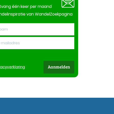
tvang één keer per maand
delinspiratie van WandelZoekpagina
Aanmelden
vacy
verklaring