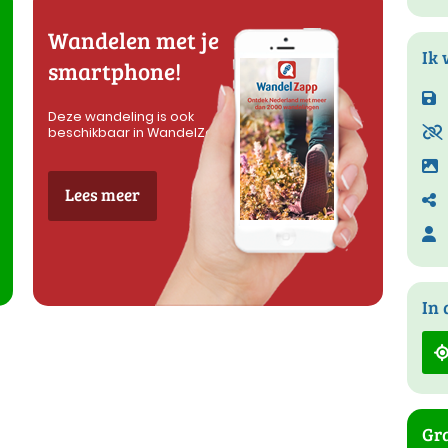
Wandelen met je
Ik 
smartphone!
Deze wandeling is ook
beschikbaar in WandelZapp
Lees meer
In 
Gra