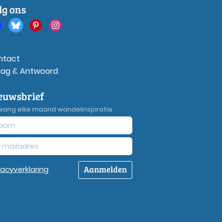
lg ons
ntact
aag & Antwoord
euwsbrief
vang elke maand wandelinspiratie
Aanmelden
vacy
verklaring