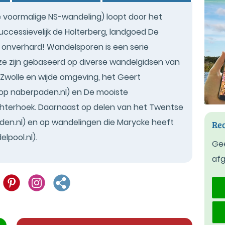
 voormalige NS-wandeling) loopt door het
uccessievelijk de Holterberg, landgoed De
% onverhard! Wandelsporen is een serie
ze zijn gebaseerd op diverse wandelgidsen van
Zwolle en wijde omgeving, het Geert
op naberpaden.nl) en De mooiste
chterhoek. Daarnaast op delen van het Twentse
den.nl) en op wandelingen die Marycke heeft
Rec
lpool.nl).
Gee
af