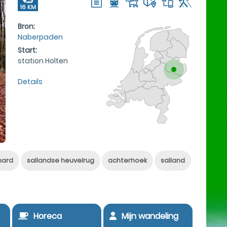
16 KM
Bron:
Naberpaden
Start:
station Holten
Details
hard
sallandse heuvelrug
achterhoek
salland
Horeca
Mijn wandeling