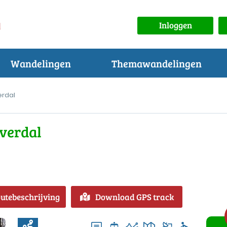
Inloggen
Wandelingen
Themawandelingen
erdal
jverdal
outebeschrijving
Download GPS track