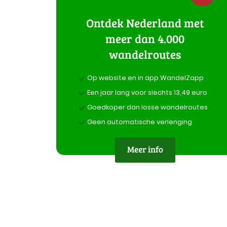
Ontdek Nederland met
meer dan 4.000
wandelroutes
Op website en in app WandelZapp
Een jaar lang voor slechts 13,49 euro
Goedkoper dan losse wandelroutes
Geen automatische verlenging
Meer info