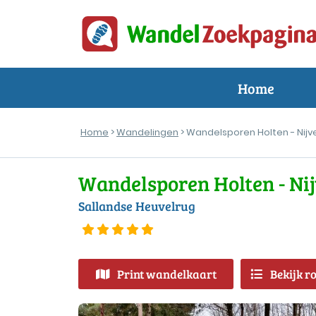
Home
Home
>
Wandelingen
> Wandelsporen Holten - Nijv
Wandelsporen Holten - Ni
Sallandse Heuvelrug
Print wandelkaart
Bekijk r