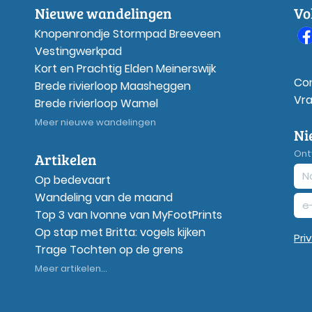
Nieuwe wandelingen
Vo
Knopenrondje Stormpad Breeveen
Vestingwerkpad
Kort en Prachtig Elden Meinerswijk
Co
Brede rivierloop Maasheggen
Vr
Brede rivierloop Wamel
Meer nieuwe wandelingen
Ni
Ont
Artikelen
Op bedevaart
Wandeling van de maand
Top 3 van Ivonne van MyFootPrints
Op stap met Britta: vogels kijken
Pri
Trage Tochten op de grens
Meer artikelen...