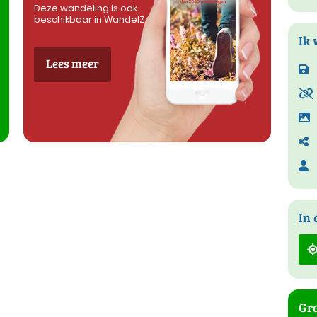
Deze wandeling is ook
beschikbaar in WandelZapp
Ik 
Lees meer
In 
Gra