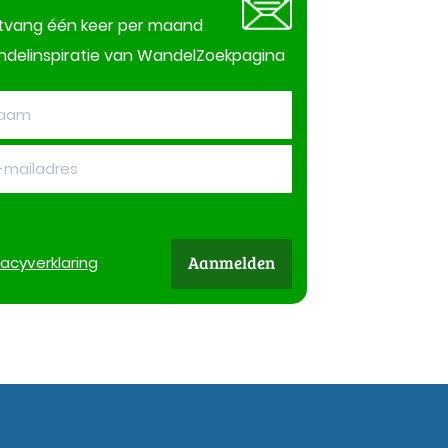
tvang één keer per maand
delinspiratie van WandelZoekpagina
Aanmelden
vacy
verklaring