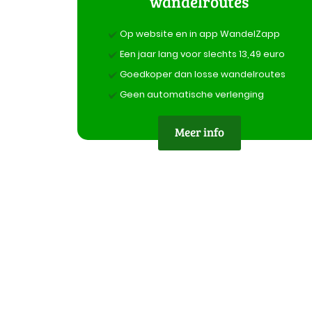
wandelroutes
Op website en in app WandelZapp
Een jaar lang voor slechts 13,49 euro
Goedkoper dan losse wandelroutes
Geen automatische verlenging
Meer info