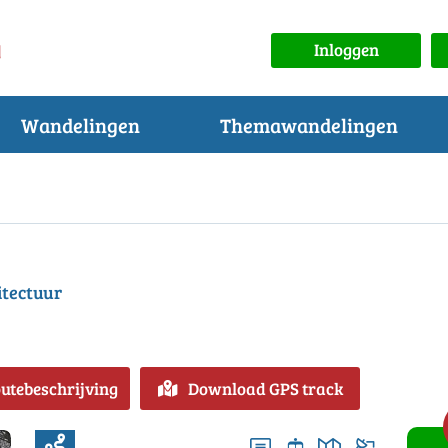
Inloggen
Wandelingen
Themawandelingen
itectuur
outebeschrijving
Download GPS track