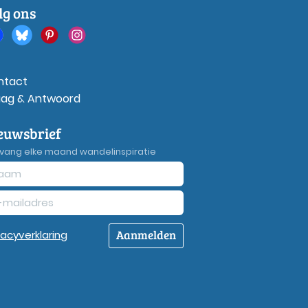
lg ons
ntact
aag & Antwoord
euwsbrief
vang elke maand wandelinspiratie
Aanmelden
vacy
verklaring