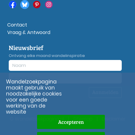
Contact
Vraag & Antwoord
Nieuwsbrief
Ontvang elke maand wandelinspiratie
Wandelzoekpagina
maakt gebruik van
Aanmelden
Privacy
verklaring
noodzakelijke cookies
voor een goede
werking van de
website
© Wandelzoekpagina.nl
|
Sitemap
|
Disclaimer
Accepteren