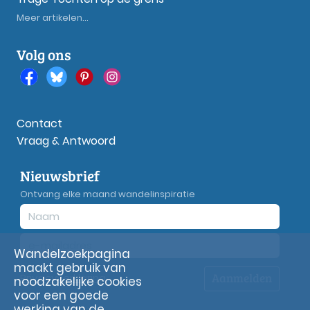
Meer artikelen...
Volg ons
Contact
Vraag & Antwoord
Nieuwsbrief
Ontvang elke maand wandelinspiratie
Wandelzoekpagina
maakt gebruik van
Aanmelden
Privacy
verklaring
noodzakelijke cookies
voor een goede
werking van de