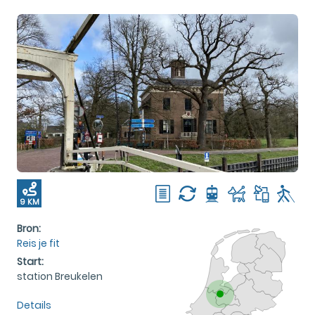
9 KM
Bron:
Reis je fit
Start:
station Breukelen
Details