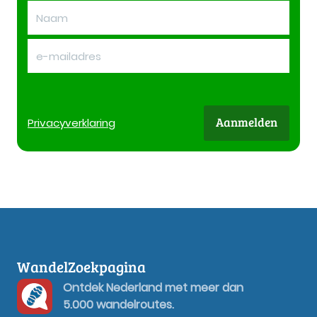
Aanmelden
Privacy
verklaring
WandelZoekpagina
Ontdek Nederland met meer dan
5.000 wandelroutes.