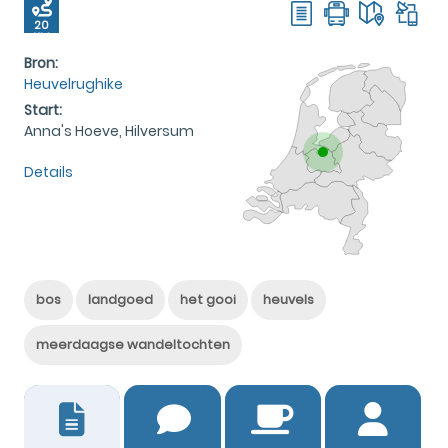
20
KM
Bron:
Heuvelrughike
Start:
Anna's Hoeve, Hilversum
Details
bos
landgoed
het gooi
heuvels
meerdaagse wandeltochten
6