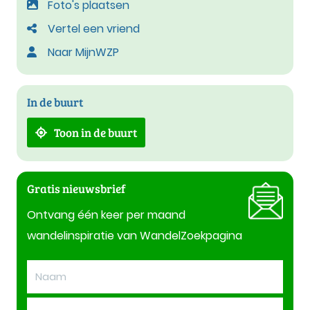
Foto's plaatsen
Vertel een vriend
Naar MijnWZP
In de buurt
Toon in de buurt
Gratis nieuwsbrief
Ontvang één keer per maand
wandelinspiratie van WandelZoekpagina