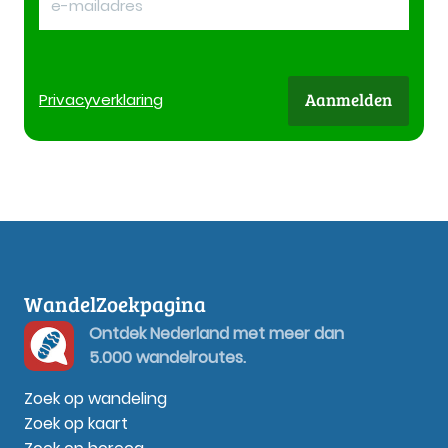
Aanmelden
Privacy
verklaring
WandelZoekpagina
Ontdek Nederland met meer dan
5.000 wandelroutes.
Zoek op wandeling
Zoek op kaart