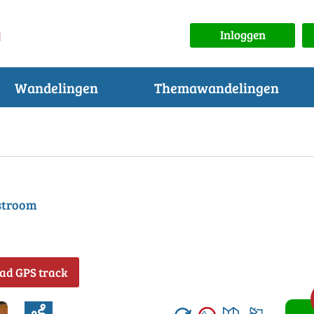
Inloggen
Wandelingen
Themawandelingen
stroom
ad GPS track