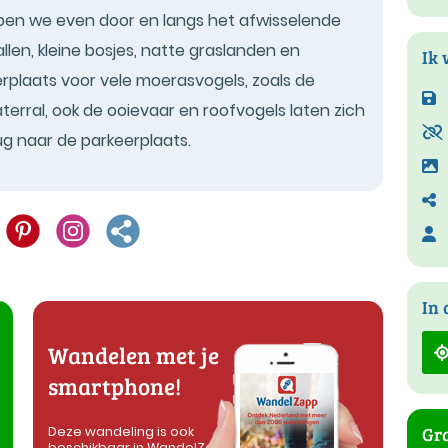
open we even door en langs het afwisselende
en, kleine bosjes, natte graslanden en
Ik 
erplaats voor vele moerasvogels, zoals de
erral, ook de ooievaar en roofvogels laten zich
ug naar de parkeerplaats.
In 
Wandelen met je
smartphone!
Gra
Deze wandeling is ook
beschikbaar in WandelZapp