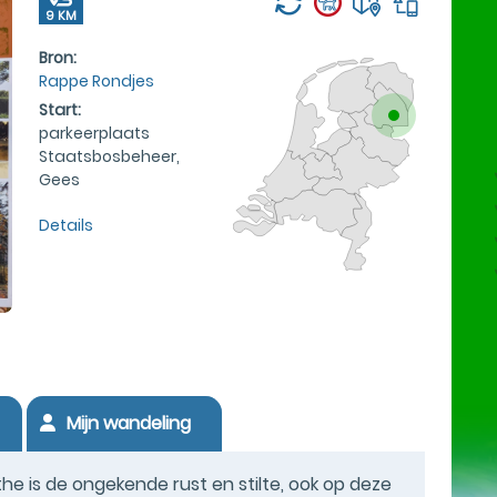
9 KM
Bron:
Rappe Rondjes
Start:
parkeerplaats
Staatsbosbeheer,
Gees
Details
Mijn wandeling
e is de ongekende rust en stilte, ook op deze