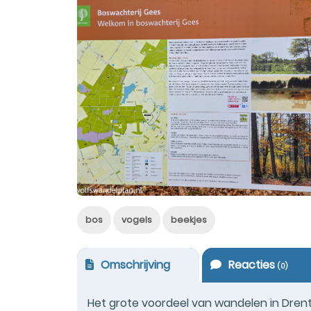
bos
vogels
beekjes
Omschrijving
Reacties
(
0
)
Het grote voordeel van wandelen in Drenth