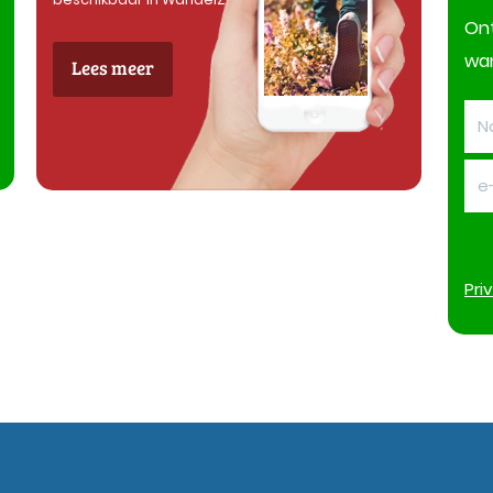
On
wan
Lees meer
Pri