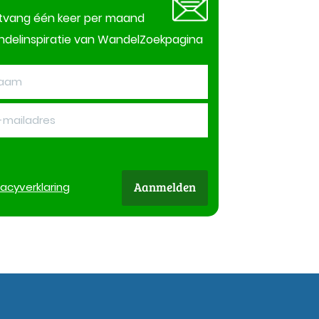
tvang één keer per maand
delinspiratie van WandelZoekpagina
Aanmelden
vacy
verklaring