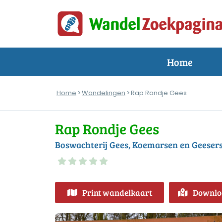
Home
Home
>
Wandelingen
> Rap Rondje Gees
Rap Rondje Gees
Boswachterij Gees, Koemarsen en Geeser
Print wandelkaart
Downlo