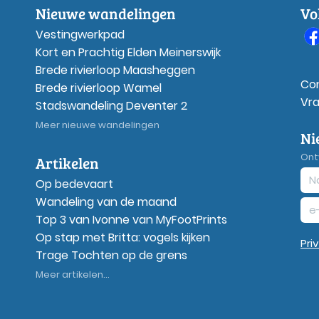
Nieuwe wandelingen
Vo
Vestingwerkpad
Kort en Prachtig Elden Meinerswijk
Brede rivierloop Maasheggen
Co
Brede rivierloop Wamel
Vr
Stadswandeling Deventer 2
Meer nieuwe wandelingen
Ni
Ont
Artikelen
Op bedevaart
Wandeling van de maand
Top 3 van Ivonne van MyFootPrints
Op stap met Britta: vogels kijken
Pri
Trage Tochten op de grens
Meer artikelen...