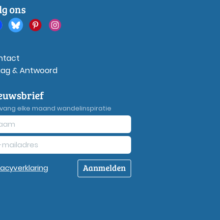
lg ons
ntact
aag & Antwoord
euwsbrief
vang elke maand wandelinspiratie
Aanmelden
vacy
verklaring