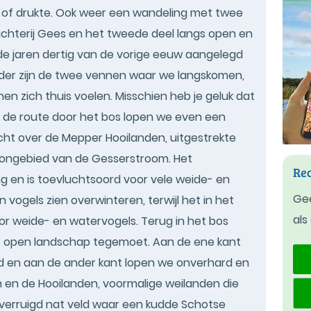
ai of drukte. Ook weer een wandeling met twee
achterij Gees en het tweede deel langs open en
 de jaren dertig van de vorige eeuw aangelegd
nder zijn de twee vennen waar we langskomen,
 zich thuis voelen. Misschien heb je geluk dat
ge de route door het bos lopen we even een
icht over de Mepper Hooilanden, uitgestrekte
rongebied van de Gesserstroom. Het
Rec
g en is toevluchtsoord voor vele weide- en
Gee
an vogels zien overwinteren, terwijl het in het
als
oor weide- en watervogels. Terug in het bos
et open landschap tegemoet. Aan de ene kant
d en aan de ander kant lopen we onverhard en
en de Hooilanden, voormalige weilanden die
t verruigd nat veld waar een kudde Schotse