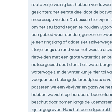
route zul je weinig last hebben van lawa
gezichten: het eerste deel door de bosw
moerassige velden. De bossen hier zijn in
om het stuifzand tegen te houden. Bijzo
een gebied waar eenden, ganzen en zwanen
je een ringslang of adder ziet. Halverwe
stukje langs de rand voor het weidse uitz
rietvelden met een grote waterplas en b
natuurgebied doet dienst als waterbergin
watervogels. In de winter kun je hier tal v
voorjaar een belangrijke broedplaats is v
passeren we een visvijver en gaan we h
hebben we zicht op 'hardcore' boerenlan
beschut door bomen langs de Koemarsen 
zijn afgegraven. Nu is het een uitgestrek