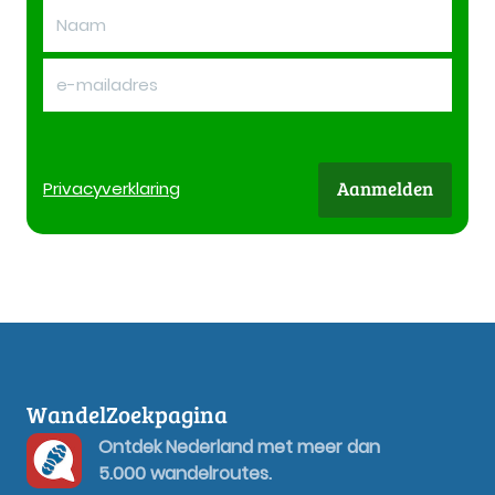
Aanmelden
Privacy
verklaring
WandelZoekpagina
Ontdek Nederland met meer dan
5.000 wandelroutes.