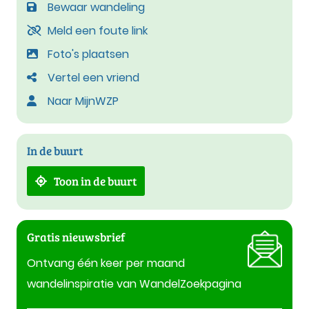
Bewaar wandeling
Meld een foute link
Foto's plaatsen
Vertel een vriend
Naar MijnWZP
In de buurt
Toon in de buurt
Gratis nieuwsbrief
Ontvang één keer per maand
wandelinspiratie van WandelZoekpagina