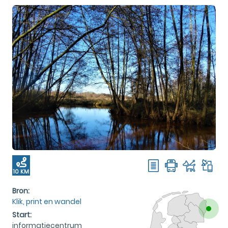
10 KM
Bron:
Klik, print en wandel
Start:
informatiecentrum