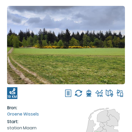
19 KM
Bron:
Groene Wissels
Start:
station Maarn