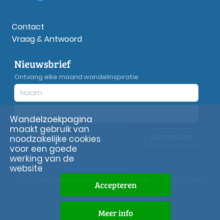
Contact
Vraag & Antwoord
Nieuwsbrief
Ontvang elke maand wandelinspiratie
Wandelzoekpagina
maakt gebruik van
Aanmelden
Privacy
verklaring
noodzakelijke cookies
voor een goede
werking van de
website
© Wandelzoekpagina.nl
|
Sitemap
|
Disclaimer
Accepteren
Meer info