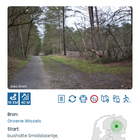
16 KM
40 M
Bron:
Groene Wissels
Start:
bushalte Smidslaantje,