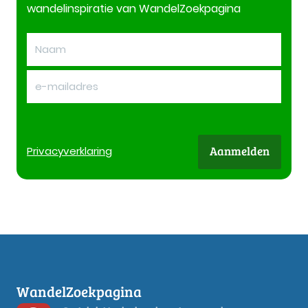
wandelinspiratie van WandelZoekpagina
Aanmelden
Privacy
verklaring
WandelZoekpagina