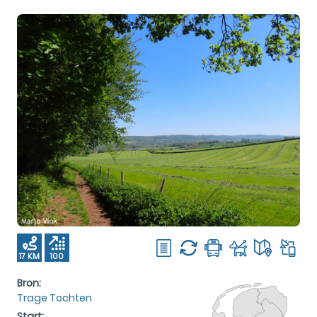
17 KM
100
M
Bron:
Trage Tochten
Start: