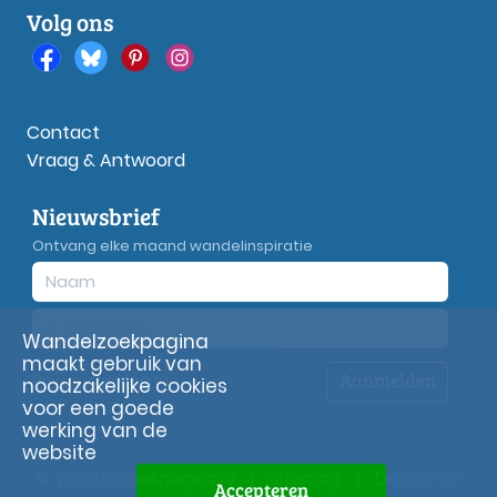
Volg ons
Contact
Vraag & Antwoord
Nieuwsbrief
Ontvang elke maand wandelinspiratie
Wandelzoekpagina
maakt gebruik van
Aanmelden
Privacy
verklaring
noodzakelijke cookies
voor een goede
werking van de
website
© Wandelzoekpagina.nl
|
Sitemap
|
Disclaimer
Accepteren