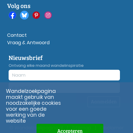
Volg ons
Contact
Vraag & Antwoord
Nieuwsbrief
Ontvang elke maand wandelinspiratie
Wandelzoekpagina
maakt gebruik van
Aanmelden
Privacy
verklaring
noodzakelijke cookies
voor een goede
werking van de
website
© Wandelzoekpagina.nl
|
Sitemap
|
Disclaimer
Accepteren