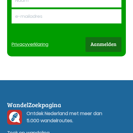
Aanmelden
Privacy
verklaring
WandelZoekpagina
Ontdek Nederland met meer dan
5.000 wandelroutes.
Zoek op wandeling