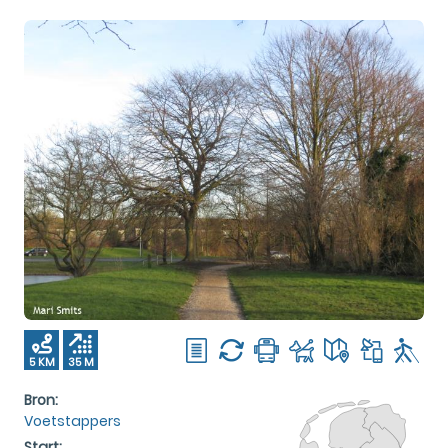
5 KM
35 M
Bron:
Voetstappers
Start: