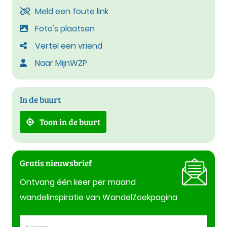
Meld een foute link
Foto's plaatsen
Vertel een vriend
Naar MijnWZP
In de buurt
Toon in de buurt
Gratis nieuwsbrief
Ontvang één keer per maand
wandelinspiratie van WandelZoekpagina