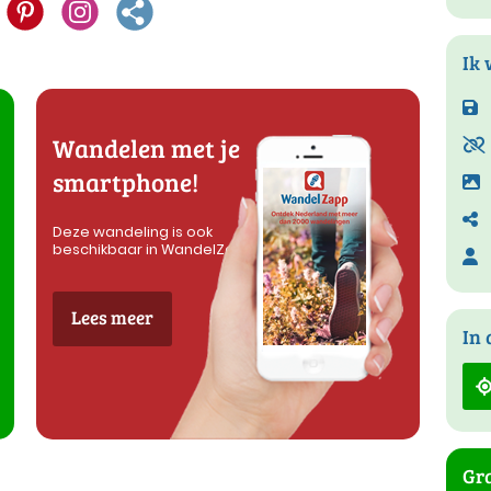
Ik 
Wandelen met je
smartphone!
Deze wandeling is ook
beschikbaar in WandelZapp
Lees meer
In 
Gra