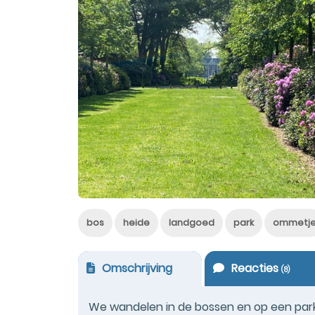
bos
heide
landgoed
park
ommetj
Omschrijving
Reacties
(
8
)
We wandelen in de bossen en op een park 