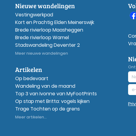
Nieuwe wandelingen
Vo
Vestingwerkpad
Kort en Prachtig Elden Meinerswijk
Brede rivierloop Maasheggen
Co
Brede rivierloop Wamel
Vr
Stadswandeling Deventer 2
Meer nieuwe wandelingen
Ni
Ont
Artikelen
Op bedevaart
Wandeling van de maand
Top 3 van Ivonne van MyFootPrints
Op stap met Britta: vogels kijken
Pri
Trage Tochten op de grens
Meer artikelen...