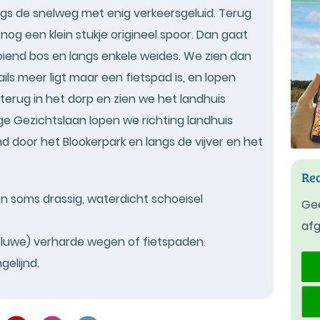
ngs de snelweg met enig verkeersgeluid. Terug
nog een klein stukje origineel spoor. Dan gaat
end bos en langs enkele weides. We zien dan
ls meer ligt maar een fietspad is, en lopen
erug in het dorp en zien we het landhuis
e Gezichtslaan lopen we richting landhuis
 door het Blookerpark en langs de vijver en het
Rec
en soms drassig, waterdicht schoeisel
Gee
af
sluwe) verharde wegen of fietspaden.
gelijnd.