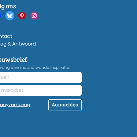
lg ons
ntact
aag & Antwoord
euwsbrief
vang elke maand wandelinspiratie
Aanmelden
vacy
verklaring