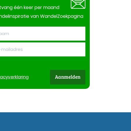
tvang één keer per maand
delinspiratie van WandelZoekpagina
Aanmelden
vacy
verklaring