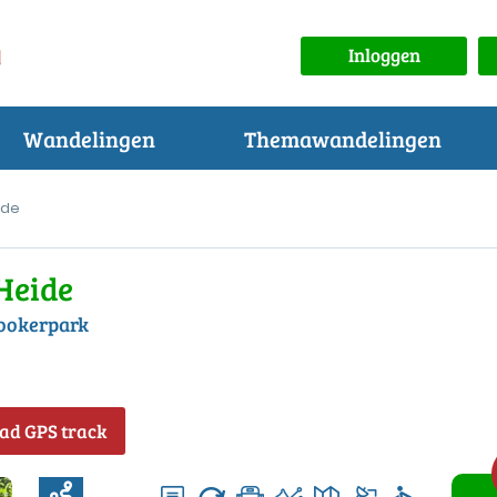
Inloggen
Wandelingen
Themawandelingen
ide
 Heide
lookerpark
ad GPS track