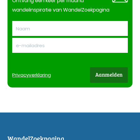
Ontvang één keer per maand
wandelinspiratie van WandelZoekpagina
Aanmelden
Privacy
verklaring
WandelZoekpagina