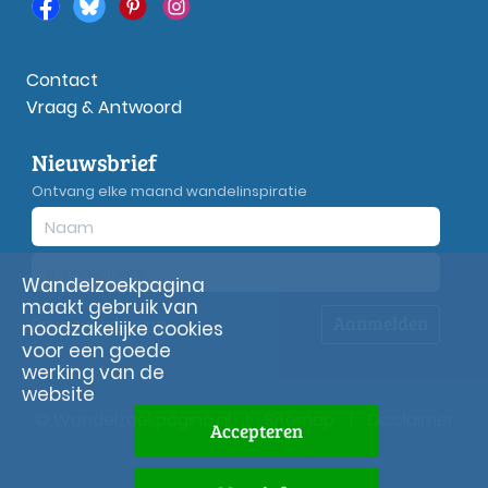
Contact
Vraag & Antwoord
Nieuwsbrief
Ontvang elke maand wandelinspiratie
Wandelzoekpagina
maakt gebruik van
Aanmelden
Privacy
verklaring
noodzakelijke cookies
voor een goede
werking van de
website
© Wandelzoekpagina.nl
|
Sitemap
|
Disclaimer
Accepteren