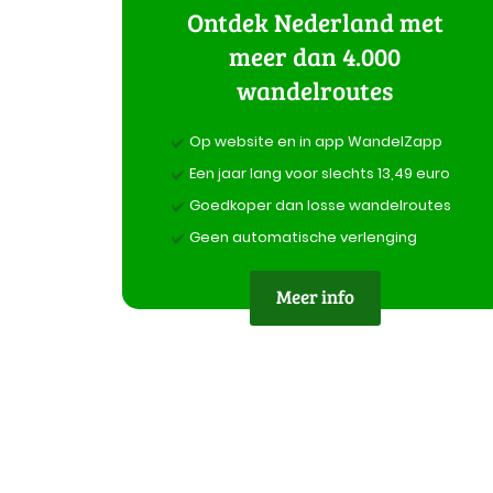
Ontdek Nederland met
meer dan 4.000
wandelroutes
Op website en in app WandelZapp
Een jaar lang voor slechts 13,49 euro
Goedkoper dan losse wandelroutes
Geen automatische verlenging
Meer info