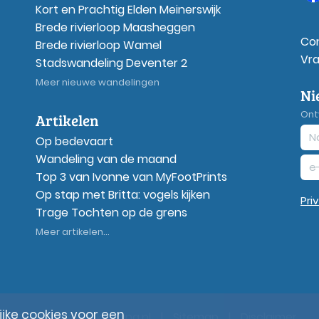
Kort en Prachtig Elden Meinerswijk
Brede rivierloop Maasheggen
Co
Brede rivierloop Wamel
Vr
Stadswandeling Deventer 2
Meer nieuwe wandelingen
Ni
Ont
Artikelen
Op bedevaart
Wandeling van de maand
Top 3 van Ivonne van MyFootPrints
Op stap met Britta: vogels kijken
Pri
Trage Tochten op de grens
Meer artikelen...
ke cookies voor een
© Wandelzoekpagina.nl
|
Sitemap
|
Disclaimer