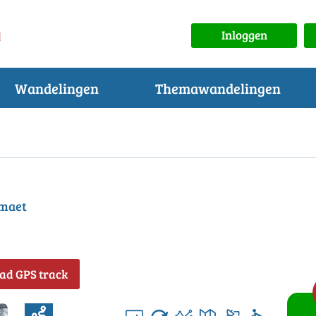
Inloggen
Wandelingen
Themawandelingen
rmaet
ad GPS track