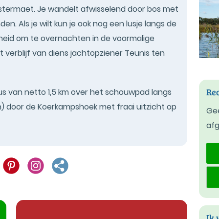
ostermaet. Je wandelt afwisselend door bos met
en. Als je wilt kun je ook nog een lusje langs de
kheid om te overnachten in de voormalige
verblijf van diens jachtopziener Teunis ten
Rec
us van netto 1,5 km over het schouwpad langs
 door de Koerkampshoek met fraai uitzicht op
Gee
af
Ik 