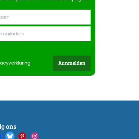
Aanmelden
vacy
verklaring
lg ons