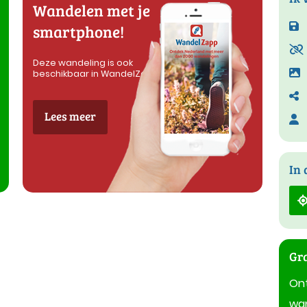
Wandelen met je
smartphone!
Deze wandeling is ook
beschikbaar in WandelZapp
Lees meer
In 
Gra
On
wan