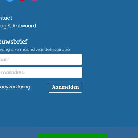
ntact
aag & Antwoord
euwsbrief
vang elke maand wandelinspiratie
Aanmelden
vacy
verklaring