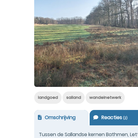
landgoed
salland
wandelnetwerk
Omschrijving
Reacties
(
2
)
Tussen de Sallandse kernen Bathmen, Let