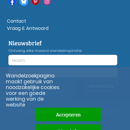
Contact
Vraag & Antwoord
Nieuwsbrief
Ontvang elke maand wandelinspiratie
Wandelzoekpagina
maakt gebruik van
Aanmelden
Privacy
verklaring
noodzakelijke cookies
voor een goede
werking van de
website
© Wandelzoekpagina.nl
|
Sitemap
|
Disclaimer
Accepteren