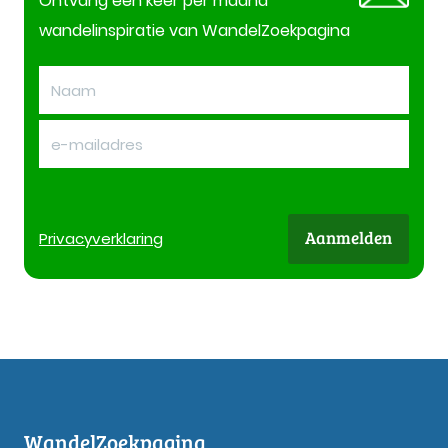
Ontvang één keer per maand
wandelinspiratie van WandelZoekpagina
Aanmelden
Privacy
verklaring
WandelZoekpagina