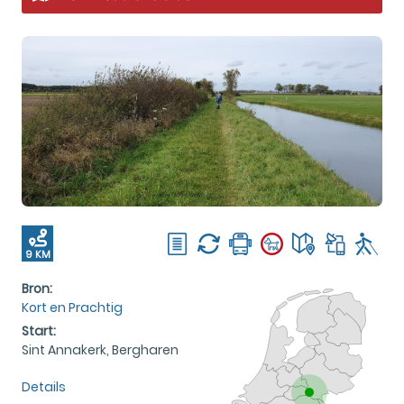
9 KM
Bron:
Kort en Prachtig
Start:
Sint Annakerk, Bergharen
Details