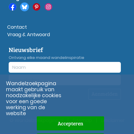
Contact
Vraag & Antwoord
Nieuwsbrief
Ontvang elke maand wandelinspiratie
Wandelzoekpagina
maakt gebruik van
Aanmelden
Privacy
verklaring
noodzakelijke cookies
voor een goede
werking van de
website
© Wandelzoekpagina.nl
|
Sitemap
|
Disclaimer
Accepteren