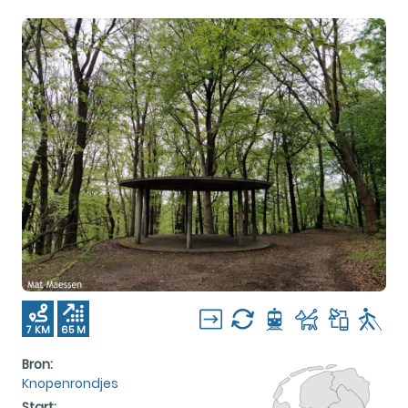
7 KM
65 M
Bron:
Knopenrondjes
Start: