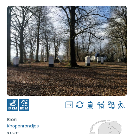
10 KM
110 M
Bron:
Knopenrondjes
Start: