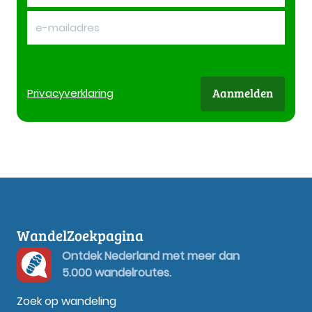
Aanmelden
Privacy
verklaring
WandelZoekpagina
Ontdek Nederland met meer dan
5.000 wandelroutes.
Zoek op wandeling