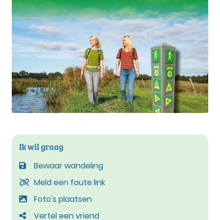
Ik wil graag
Bewaar wandeling
Meld een foute link
Foto's plaatsen
Vertel een vriend