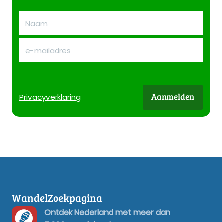
Aanmelden
Privacy
verklaring
WandelZoekpagina
Ontdek Nederland met meer dan