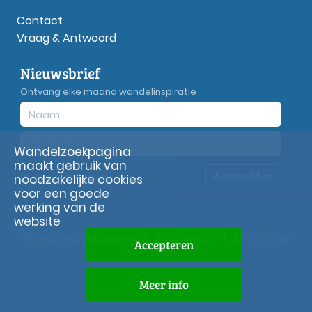
Contact
Vraag & Antwoord
Nieuwsbrief
Ontvang elke maand wandelinspiratie
Wandelzoekpagina
maakt gebruik van
Aanmelden
Privacy
verklaring
noodzakelijke cookies
voor een goede
werking van de
website
© Wandelzoekpagina.nl
|
Sitemap
|
Disclaimer
Accepteren
Meer info