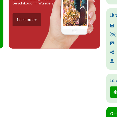
beschikbaar in WandelZapp
Ik 
Lees meer
In 
Gra