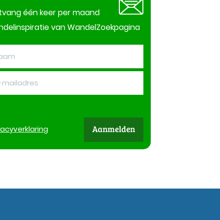
tvang één keer per maand
delinspiratie van WandelZoekpagina
Aanmelden
vacy
verklaring