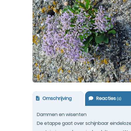
Omschrijving
Reacties
(
0
)
Dammen en wisenten
De etappe gaat over schijnbaar eindelo