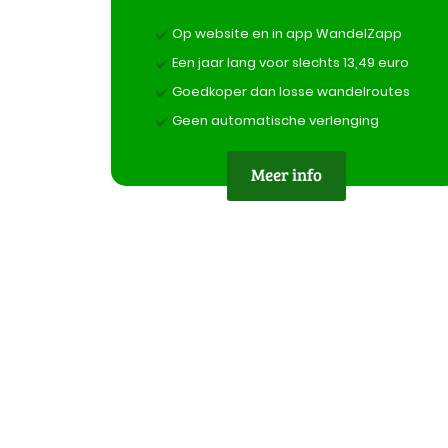
Op website en in app WandelZapp
Een jaar lang voor slechts 13,49 euro
Goedkoper dan losse wandelroutes
Geen automatische verlenging
Meer info