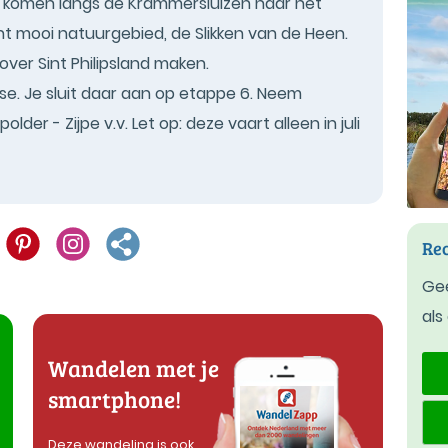
 komen langs de Krammersluizen naar het
ht mooi natuurgebied, de Slikken van de Heen.
ver Sint Philipsland maken.
se. Je sluit daar aan op etappe 6. Neem
der - Zijpe v.v. Let op: deze vaart alleen in juli
Rec
Gee
als
Wandelen met je
smartphone!
Deze wandeling is ook