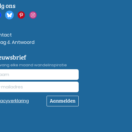
lg ons
ntact
aag & Antwoord
euwsbrief
vang elke maand wandelinspiratie
Aanmelden
vacy
verklaring