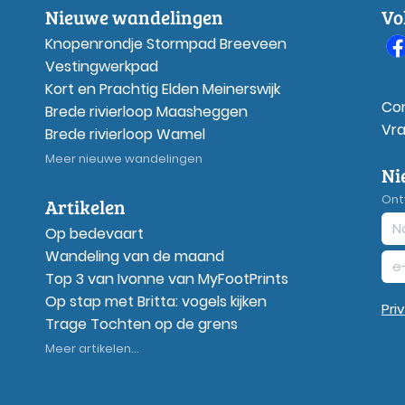
Nieuwe wandelingen
Vo
Knopenrondje Stormpad Breeveen
Vestingwerkpad
Kort en Prachtig Elden Meinerswijk
Co
Brede rivierloop Maasheggen
Vr
Brede rivierloop Wamel
Meer nieuwe wandelingen
Ni
Ont
Artikelen
Op bedevaart
Wandeling van de maand
Top 3 van Ivonne van MyFootPrints
Op stap met Britta: vogels kijken
Pri
Trage Tochten op de grens
Meer artikelen...