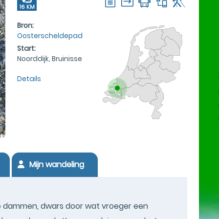
16 KM
Bron:
Oosterscheldepad
Start:
Noorddijk, Bruinisse
Details
Mijn wandeling
ze dammen, dwars door wat vroeger een