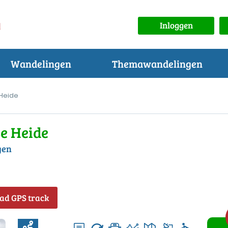
Inloggen
Wandelingen
Themawandelingen
 Heide
e Heide
gen
ad GPS track