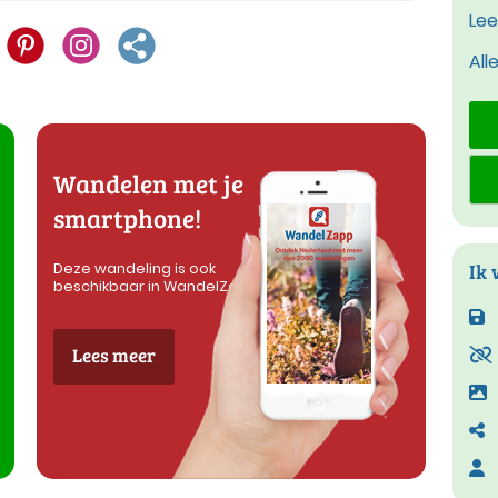
Lee
All
Wandelen met je
smartphone!
Ik 
Deze wandeling is ook
beschikbaar in WandelZapp
Lees meer