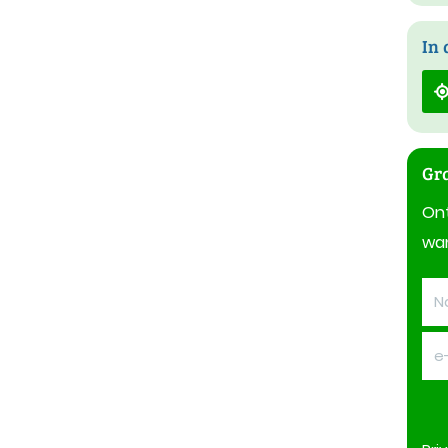
In 
Gra
On
wan