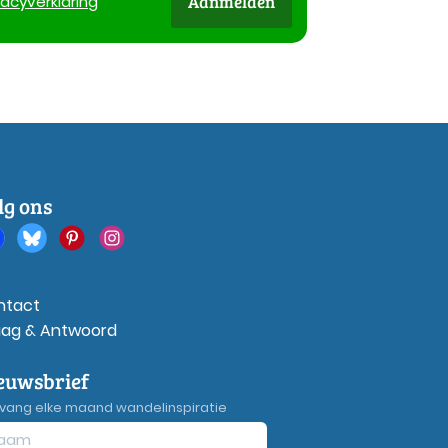
Aanmelden
vacy
verklaring
lg ons
ntact
aag & Antwoord
euwsbrief
vang elke maand wandelinspiratie