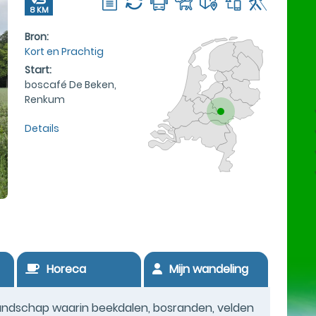
8 KM
Bron:
Kort en Prachtig
Start:
boscafé De Beken,
Renkum
Details
Horeca
Mijn wandeling
landschap waarin beekdalen, bosranden, velden