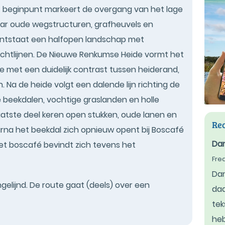
Het beginpunt markeert de overgang van het lage
ar oude wegstructuren, grafheuvels en
 ontstaat een halfopen landschap met
ichtlijnen. De Nieuwe Renkumse Heide vormt het
e met een duidelijk contrast tussen heiderand,
Na de heide volgt een dalende lijn richting de
 beekdalen, vochtige graslanden en holle
aatste deel keren open stukken, oude lanen en
Rec
rna het beekdal zich opnieuw opent bij Boscafé
Da
het boscafé bevindt zich tevens het
Fre
Dan
elijnd. De route gaat (deels) over een
daa
tek
heb