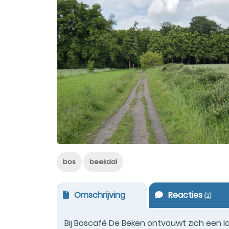
bos
beekdal
Omschrijving
Reacties
(
2
)
Bij Boscafé De Beken ontvouwt zich een 