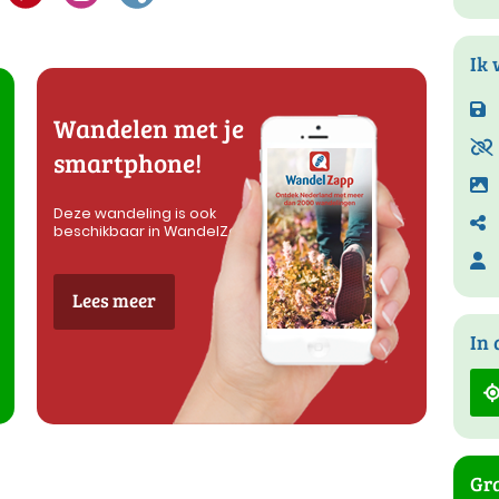
Ik 
Wandelen met je
smartphone!
Deze wandeling is ook
beschikbaar in WandelZapp
Lees meer
In 
Gra