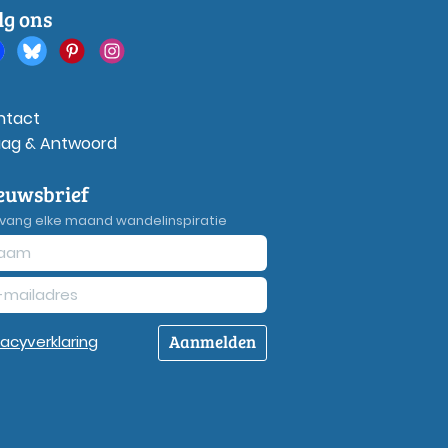
lg ons
ntact
aag & Antwoord
euwsbrief
vang elke maand wandelinspiratie
Aanmelden
vacy
verklaring