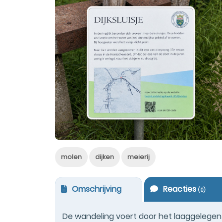
molen
dijken
meierij
Omschrijving
Reacties
(
0
)
De wandeling voert door het laaggelegen 