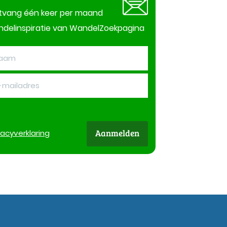
tvang één keer per maand
delinspiratie van WandelZoekpagina
Aanmelden
vacy
verklaring