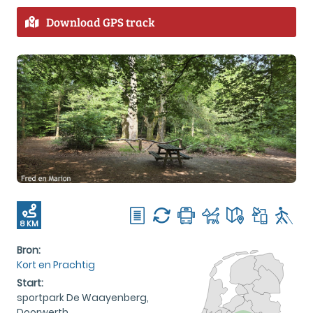
Download GPS track
8 KM
Bron:
Kort en Prachtig
Start:
sportpark De Waayenberg,
Doorwerth