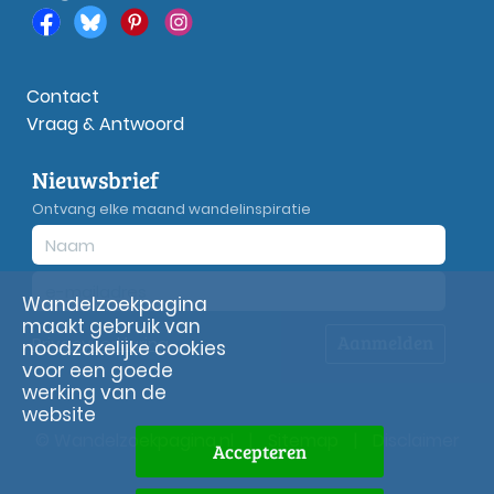
Contact
Vraag & Antwoord
Nieuwsbrief
Ontvang elke maand wandelinspiratie
Wandelzoekpagina
maakt gebruik van
Aanmelden
Privacy
verklaring
noodzakelijke cookies
voor een goede
werking van de
website
© Wandelzoekpagina.nl
|
Sitemap
|
Disclaimer
Accepteren