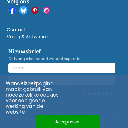
Volg ons
Contact
Vraag & Antwoord
Nieuwsbrief
Ontvang elke maand wandelinspiratie
Wandelzoekpagina
maakt gebruik van
Aanmelden
Privacy
verklaring
noodzakelijke cookies
voor een goede
werking van de
website
© Wandelzoekpagina.nl
|
Sitemap
|
Disclaimer
Accepteren