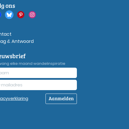
lg ons
ntact
aag & Antwoord
euwsbrief
vang elke maand wandelinspiratie
Aanmelden
vacy
verklaring