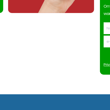
On
wan
Pri