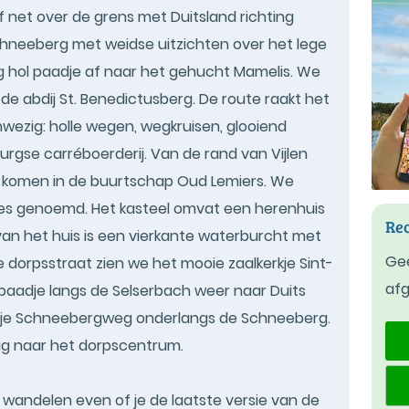
f net over de grens met Duitsland richting
hneeberg met weidse uitzichten over het lege
ig hol paadje af naar het gehucht Mamelis. We
de abdij St. Benedictusberg. De route raakt het
aanwezig: holle wegen, wegkruisen, glooiend
urgse carréboerderij. Van de rand van Vijlen
 komen in de buurtschap Oud Lemiers. We
oes genoemd. Het kasteel omvat een herenhuis
Rec
van het huis is een vierkante waterburcht met
Gee
e dorpsstraat zien we het mooie zaalkerkje Sint-
af
paadje langs de Selserbach weer naar Duits
rije Schneebergweg onderlangs de Schneeberg.
ug naar het dorpscentrum.
t wandelen even of je de laatste versie van de