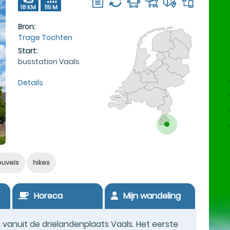
18 KM
115 M
Bron:
Trage Tochten
Start:
busstation Vaals
Details
euvels
hikes
Horeca
Mijn wandeling
anuit de drielandenplaats Vaals. Het eerste