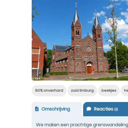
80% onverhard
zuid limburg
beekjes
h
Omschrijving
Reacties
(
8
)
We maken een prachtige grenswandeling v