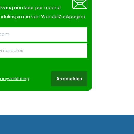
tvang één keer per maand
delinspiratie van WandelZoekpagina
Aanmelden
vacy
verklaring