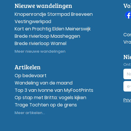
Nieuwe wandelingen
Vo
Knopenrondje Stormpad Breeveen
Vestingwerkpad
Kort en Prachtig Elden Meinerswijk
Co
Brede rivierloop Maasheggen
Vr
Brede rivierloop Wamel
Meer nieuwe wandelingen
Ni
Ont
Artikelen
Op bedevaart
Wandeling van de maand
Top 3 van Ivonne van MyFootPrints
Op stap met Britta: vogels kijken
Pri
Trage Tochten op de grens
Meer artikelen...