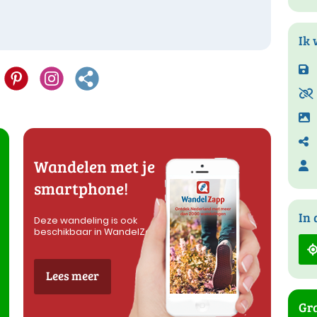
Ik 
Wandelen met je
smartphone!
In 
Deze wandeling is ook
beschikbaar in WandelZapp
Lees meer
Gra