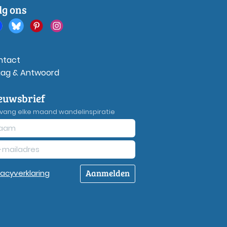
lg ons
ntact
aag & Antwoord
euwsbrief
vang elke maand wandelinspiratie
Aanmelden
vacy
verklaring