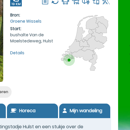
19 KM
Bron:
Groene Wissels
Start:
bushalte Van de
Maelstedeweg, Hulst
Details
eren
Horeca
Mijn wandeling
tingstadje Hulst en een stukje over de