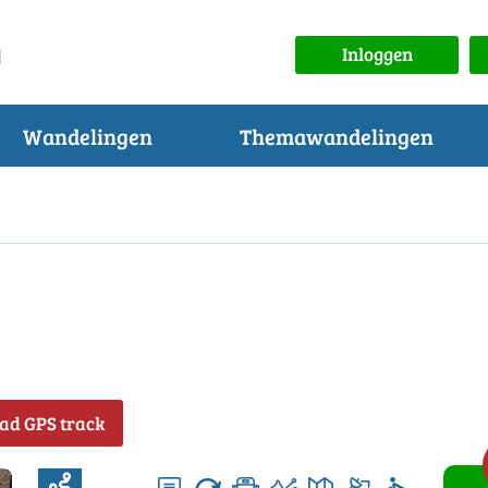
Inloggen
Wandelingen
Themawandelingen
ad GPS track