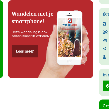
Wandelen met je
Ik 
smartphone!
Deze wandeling is ook
beschikbaar in WandelZapp
Lees meer
In 
Gra