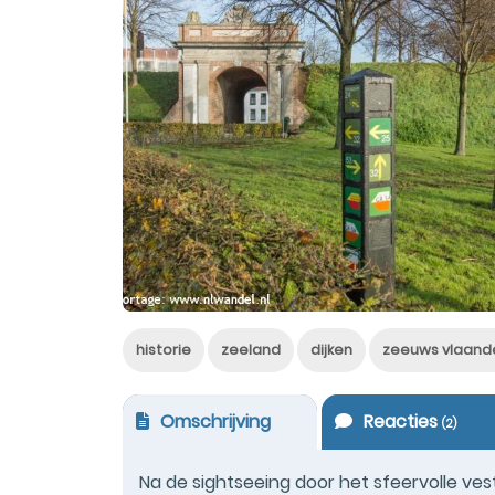
historie
zeeland
dijken
zeeuws vlaand
Omschrijving
Reacties
(
2
)
Na de sightseeing door het sfeervolle ves