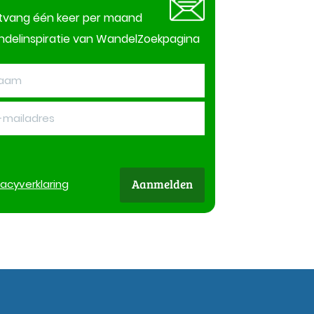
tvang één keer per maand
delinspiratie van WandelZoekpagina
Aanmelden
vacy
verklaring