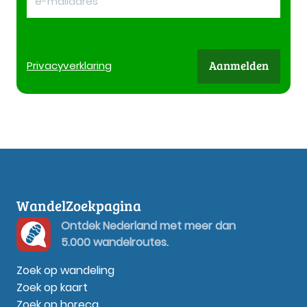
Aanmelden
Privacy
verklaring
WandelZoekpagina
Ontdek Nederland met meer dan
5.000 wandelroutes.
Zoek op wandeling
Zoek op kaart
Zoek op horeca