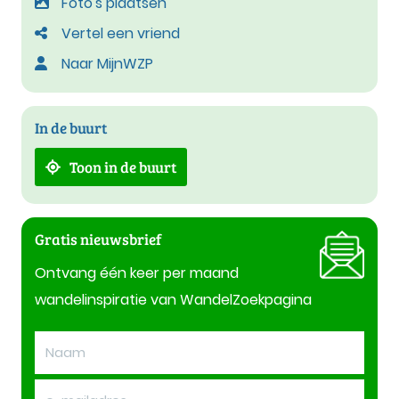
Foto's plaatsen
Vertel een vriend
Naar MijnWZP
In de buurt
Toon in de buurt
Gratis nieuwsbrief
Ontvang één keer per maand
wandelinspiratie van WandelZoekpagina