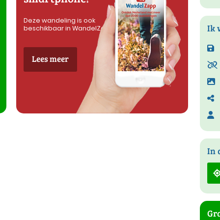
Deze wandeling is ook
Ik 
beschikbaar in WandelZapp
Lees meer
In 
Gra