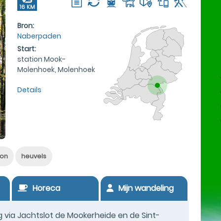
16 KM
Bron:
Naberpaden
Start:
station Mook-
Molenhoek, Molenhoek
Details
ion
heuvels
Horeca
Mijn wandeling
g via Jachtslot de Mookerheide en de Sint-