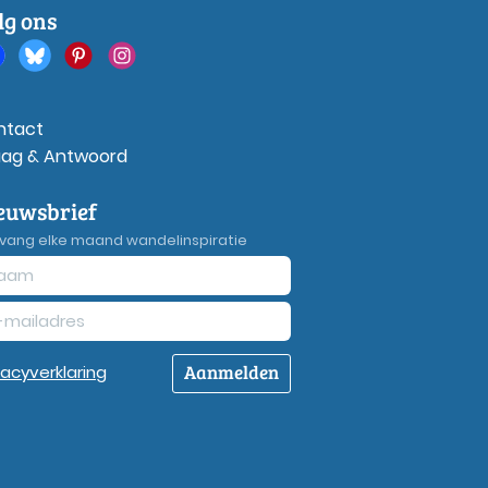
lg ons
ntact
aag & Antwoord
euwsbrief
vang elke maand wandelinspiratie
Aanmelden
vacy
verklaring