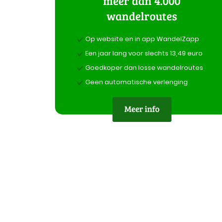
meer dan 4.000
wandelroutes
Op website en in app WandelZapp
Een jaar lang voor slechts 13,49 euro
Goedkoper dan losse wandelroutes
Geen automatische verlenging
Meer info