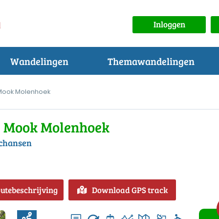
Inloggen
Wandelingen
Themawandelingen
 Mook Molenhoek
g Mook Molenhoek
schansen
outebeschrijving
Download GPS track