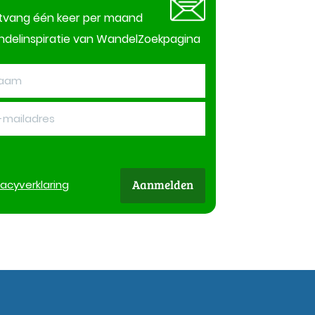
tvang één keer per maand
delinspiratie van WandelZoekpagina
Aanmelden
vacy
verklaring