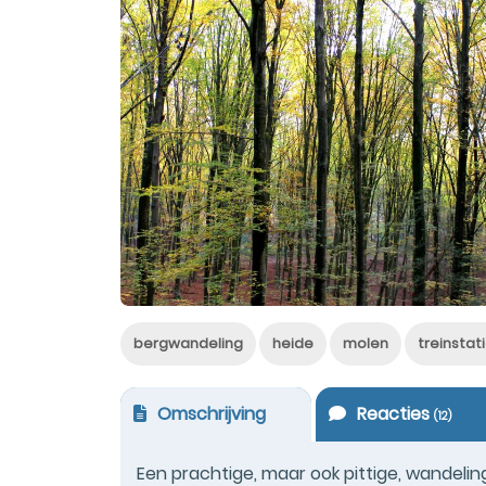
bergwandeling
heide
molen
treinstat
Omschrijving
Reacties
(
12
)
Een prachtige, maar ook pittige, wandelin