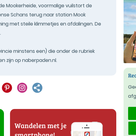
de Mookerheide, voormalige vuilstort de
nse Schans terug naar station Mook
ing met steile klimmetjes en afdalingen. De
.
vincie minstens een) die onder de rubriek
n zijn op naberpaden.nl.
Rec
Gee
af
Wandelen met je
smartphone!